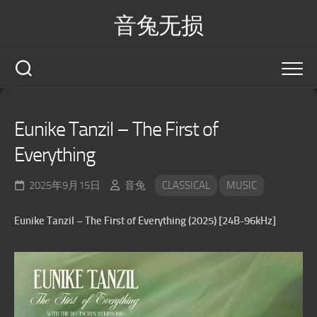
Skip
音兔无损
to
content
Eunike Tanzil – The First of
Everything
2025年9月15日
音兔
CLASSICAL
MUSIC
Eunike Tanzil – The First of Everything (2025) [24B-96kHz]