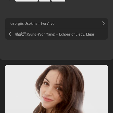
Georgijs Osokins – For Arvo
杨成元 (Sung-Won Yang) – Echoes of Elegy: Elgar