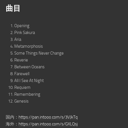
曲目
Opening
Pink Sakura
Aria
Metamorphosis
Some Things Never Change
Reverie
Between Oceans
Farewell
All I See At Night
Requiem
Remembering
Genesis
国内：
https://pan.intooo.com/s/3VJkTq
海外：
https://pan.intooo.com/s/GXLQsj