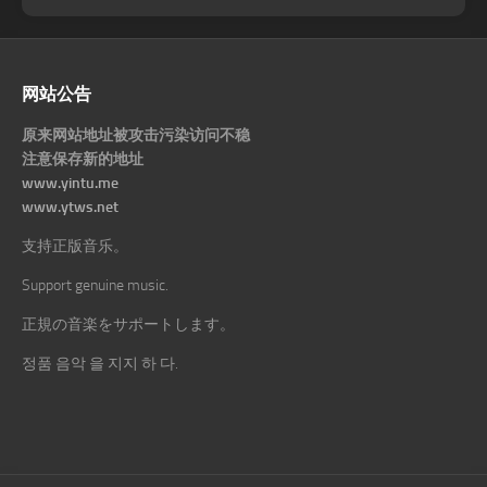
网站公告
原来网站地址被攻击污染访问不稳
注意保存新的地址
www.yintu.me
www.ytws.net
支持正版音乐。
Support genuine music.
正規の音楽をサポートします。
정품 음악 을 지지 하 다.