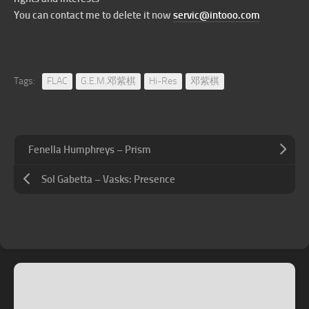
You can contact me to delete it now
servic@intooo.com
Tags:
FLAC
G.E.M.邓紫棋
Hi-Res
邓紫棋
Fenella Humphreys – Prism
Sol Gabetta – Vasks: Presence