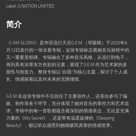
Label: G NATION LIMITED
简介
《I AM GLORIA》是华语流行天后G.E.M.（邓紫棋）于2025年6
月12日发行的一张全新专辑，这张专辑标志着她音乐旅程中的
又一重要里程碑。专辑融合了多种音乐风格，从流行到电子，
再到具有浓厚东方色彩的元素，展现了G.E.M.作为艺术家的多
面性与创造力。整张专辑以“自我”为核心主题，探讨了个人成
长、情感探索以及对未来的无限憧憬。
G.E.M.在这张专辑中不仅担任了主要创作人，还亲自参与了编
曲、制作等各个环节，充分体现了她对音乐的掌控力和艺术追
求。专辑中的每一首歌都蕴含着深刻的情感表达，无论是充满
力量的《My Secret》，还是带有温柔旋律的《Sleeping
Beauty》，都让听众感受到她细腻而真挚的情感世界。