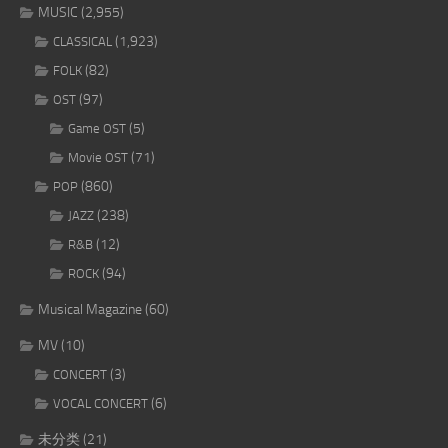
MUSIC
(2,955)
(1,923)
CLASSICAL
(82)
FOLK
(97)
OST
(5)
Game OST
(71)
Movie OST
(860)
POP
(238)
JAZZ
(12)
R&B
(94)
ROCK
Musical Magazine
(60)
MV
(10)
(3)
CONCERT
(6)
VOCAL CONCERT
未分类
(21)