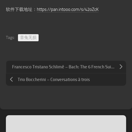
软件下载地址：
https://pan.intooo.com/s/42oZcK
Tags:
音兔无损
Francesco Tristano Schlimé – Bach: The 6 French Suites
Trio Boccherini – Conversations à trois