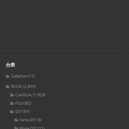
分类
Collection
(17)
MUSIC
(2,955)
(1,923)
CLASSICAL
(82)
FOLK
(97)
OST
(5)
Game OST
(71)
Movie OST