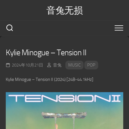
Skip
音兔无损
to
content
Kylie Minogue – Tension II
2024年10月21日
音兔
MUSIC
POP
Kylie Minogue – Tension II (2024) [24B-44.1kHz]