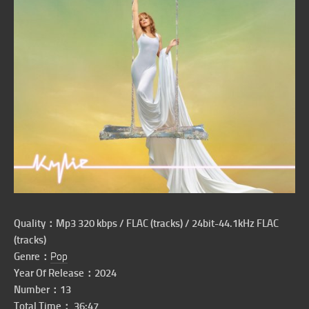
Quality：Mp3 320 kbps / FLAC (tracks) / 24bit-44.1kHz FLAC
(tracks)
Genre：
Pop
Year Of Release：2024
Number：13
Total Time： 36:47