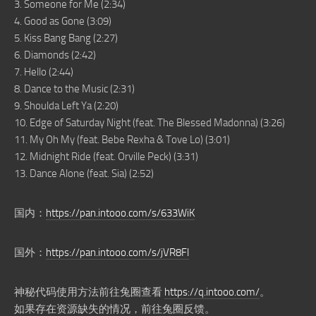
3. Someone for Me (2:34)
4. Good as Gone (3:09)
5. Kiss Bang Bang (2:27)
6. Diamonds (2:42)
7. Hello (2:44)
8. Dance to the Music (2:31)
9. Shoulda Left Ya (2:20)
10. Edge of Saturday Night (feat. The Blessed Madonna) (3:26)
11. My Oh My (feat. Bebe Rexha & Tove Lo) (3:01)
12. Midnight Ride (feat. Orville Peck) (3:31)
13. Dance Alone (feat. Sia) (2:52)
国内：
https://pan.intooo.com/s/633WiK
国外：
https://pan.intooo.com/s/jVR8Fl
神秘代码使用方法前往兔圈查看
https://q.intooo.com/
。
如果存在资源缺失的情况，前往兔圈反馈。