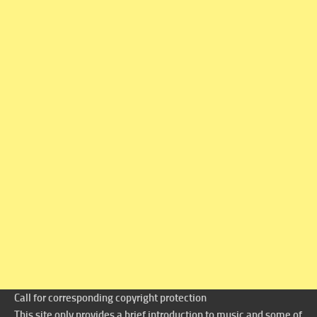
Call for corresponding copyright protection
This site only provides a brief introduction to music and some of