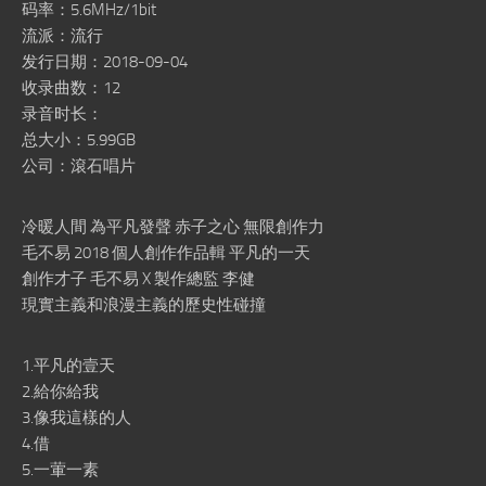
码率：5.6MHz/1bit
流派：流行
发行日期：2018-09-04
收录曲数：12
录音时长：
总大小：5.99GB
公司：滾石唱片
冷暖人間 為平凡發聲 赤子之心 無限創作力
毛不易 2018 個人創作作品輯 平凡的一天
創作才子 毛不易 X 製作總監 李健
現實主義和浪漫主義的歷史性碰撞
1.平凡的壹天
2.給你給我
3.像我這樣的人
4.借
5.一葷一素