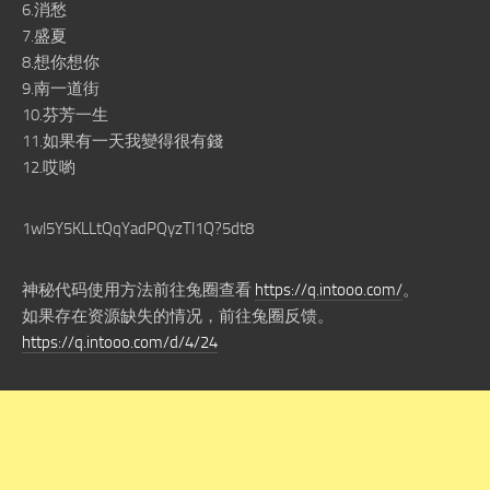
6.消愁
7.盛夏
8.想你想你
9.南一道街
10.芬芳一生
11.如果有一天我變得很有錢
12.哎喲
1wl5Y5KLLtQqYadPQyzTl1Q?5dt8
神秘代码使用方法前往兔圈查看
https://q.intooo.com/
。
如果存在资源缺失的情况，前往兔圈反馈。
https://q.intooo.com/d/4/24