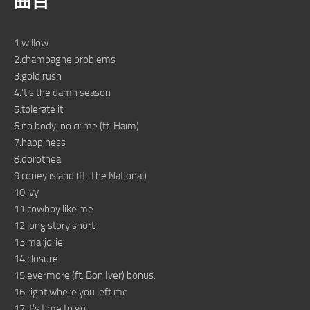
曲目
1.willow
2.champagne problems
3.gold rush
4.’tis the damn season
5.tolerate it
6.no body, no crime (ft. Haim)
7.happiness
8.dorothea
9.coney island (ft. The National)
10.ivy
11.cowboy like me
12.long story short
13.marjorie
14.closure
15.evermore (ft. Bon Iver) bonus:
16.right where you left me
17.it’s time to go