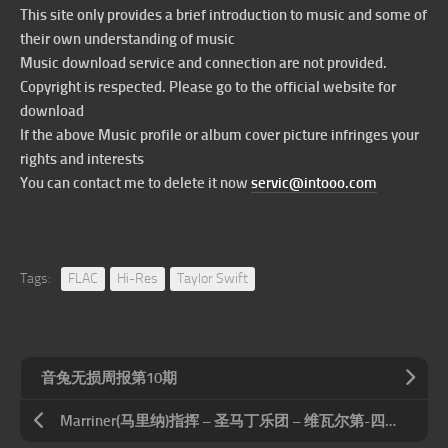
This site only provides a brief introduction to music and some of
their own understanding of music
Music download service and connection are not provided.
Copyright is respected. Please go to the official website for
download
If the above Music profile or album cover picture infringes your
rights and interests
You can contact me to delete it now
servic@intooo.com
Tags:
FLAC
Hi-Res
Taylor Swift
音兔无损周报第10期
Marriner(马里纳)指挥 – 圣马丁乐团 – 维瓦尔第-四季(Vivaldi Four Seasons) 1970