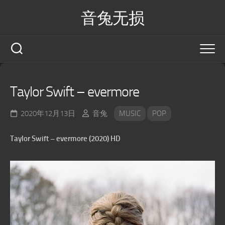
Skip
音兔无损
to
content
Taylor Swift – evermore
2020年12月13日
音兔
MUSIC
POP
Taylor Swift – evermore (2020) HD