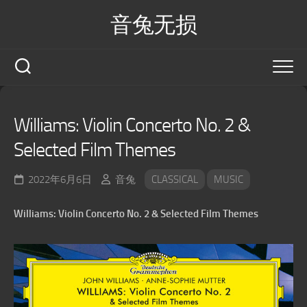
Skip
音兔无损
to
content
Williams: Violin Concerto No. 2 &
Selected Film Themes
2022年6月6日
音兔
CLASSICAL
MUSIC
Williams: Violin Concerto No. 2 & Selected Film Themes