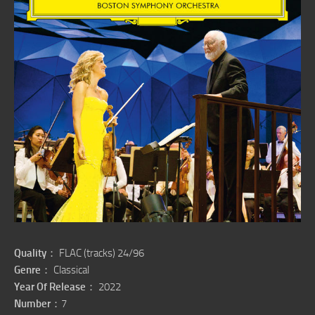
Quality
： FLAC (tracks) 24/96
Genre
： Classical
Year Of Release
： 2022
Number
：7