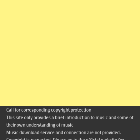
Call for corresponding copyright protection
This site only provides a brief introduction to music and some of
their own understanding of music
Music download service and connection are not provided.