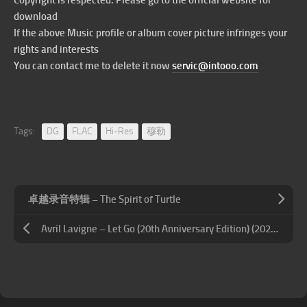
Copyright is respected. Please go to the official website for
download
If the above Music profile or album cover picture infringes your
rights and interests
You can contact me to delete it now
servic@intooo.com
Tags:
DG
FLAC
Hi-Res
穆勒
卓越录音特辑 – The Spirit of Turtle
Avril Lavigne – Let Go (20th Anniversary Edition) (2022) Hi-Res