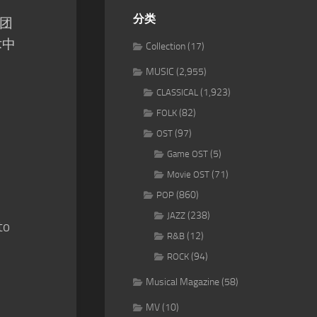
分类
团
术中
Collection
(17)
MUSIC
(2,955)
(1,923)
CLASSICAL
(82)
FOLK
(97)
OST
(5)
Game OST
(71)
Movie OST
(860)
POP
(238)
JAZZ
to
(12)
R&B
(94)
ROCK
Musical Magazine
(58)
MV
(10)