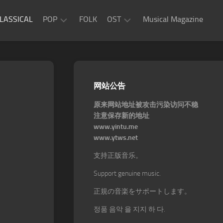
LASSICAL
POP
FOLK
OST
Musical Magazine
JAZZ
Movie
OST
ROCK
Game
R&B
网站公告
OST
原来网站地址被攻击污染访问不稳
注意保存新的地址
www.yintu.me
www.ytws.net
支持正版音乐。
Support genuine music.
正規の音楽をサポートします。
정품 음악 을 지지 하 다.