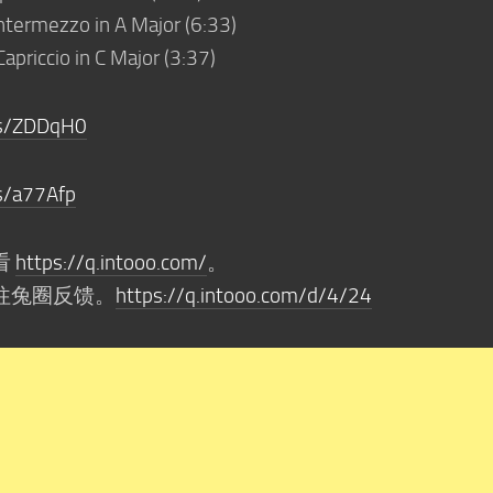
 Intermezzo in A Major (6:33)
Capriccio in C Major (3:37)
/s/ZDDqH0
s/a77Afp
看
https://q.intooo.com/
。
往兔圈反馈。
https://q.intooo.com/d/4/24