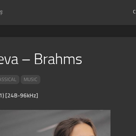
C
荐
eva – Brahms
ASSICAL
MUSIC
1) [24B-96kHz]