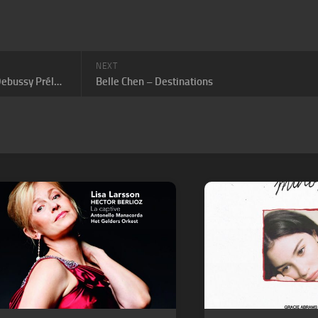
NEXT
Anna Tsybuleva – The Complete Debussy Préludes pour solo piano
Belle Chen – Destinations