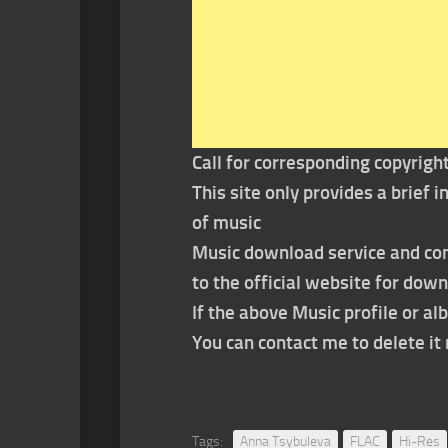
Call for corresponding copyrigh
This site only provides a brief
of music
Music download service and con
to the official website for dow
If the above Music profile or al
You can contact me to delete i
Tags:
Anna Tsybuleva
FLAC
Hi-Res