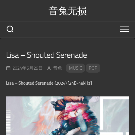
Skip
音兔无损
to
content
Lisa – Shouted Serenade
2024年5月29日
音兔
MUSIC
POP
Lisa – Shouted Serenade (2024) [24B-48kHz]