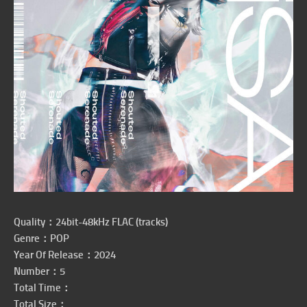
Quality：24bit-48kHz FLAC (tracks)
Genre：POP
Year Of Release：2024
Number：5
Total Time：
Total Size：