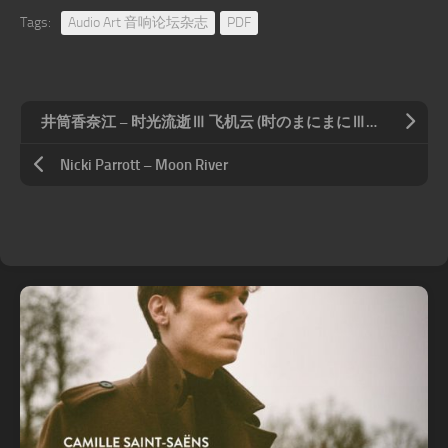
Tags:
Audio Art 音响论坛杂志
PDF
井筒香奈江 – 时光流逝Ⅲ 飞机云 (时のまにまにⅢ ～ひこうき云～)
Nicki Parrott – Moon River