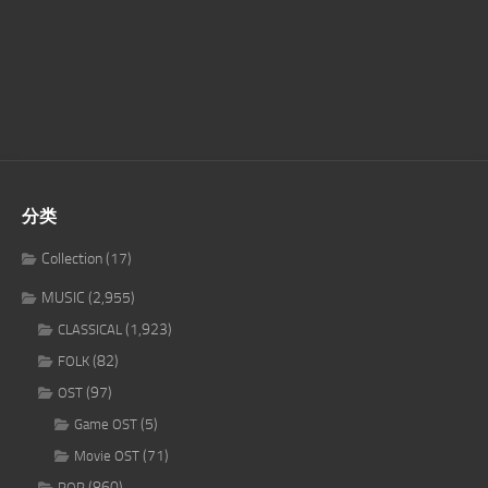
分类
Collection
(17)
MUSIC
(2,955)
(1,923)
CLASSICAL
(82)
FOLK
(97)
OST
(5)
Game OST
(71)
Movie OST
(860)
POP