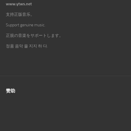
www.ytws.net
支持正版音乐。
Support genuine music.
正規の音楽をサポートします。
정품 음악 을 지지 하 다.
赞助