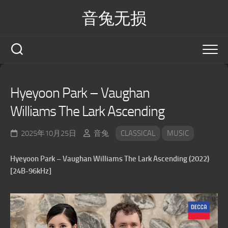
Skip
音兔无损
to
content
Hyeyoon Park – Vaughan
Williams The Lark Ascending
2025年10月25日
音兔
CLASSICAL
MUSIC
Hyeyoon Park – Vaughan Williams The Lark Ascending (2022)
[24B-96kHz]