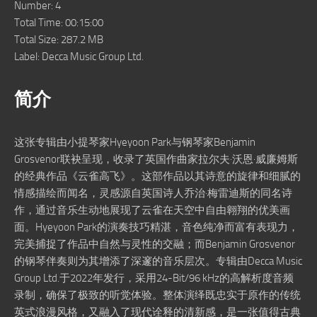
Number: 4
Total Time: 00:15:00
Total Size: 287.2 MB
Label: Decca Music Group Ltd.
简介
这张专辑由小提琴家Hyeyoon Park与钢琴家Benjamin
Grosvenor联袂呈现，收录了英国作曲家拉尔夫·沃恩·威廉姆斯
的经典作品《云雀高飞》。这部作品以其诗意的旋律和细腻的
情感描绘而闻名，灵感源自英国诗人乔治·梅雷迪斯的同名诗
作，通过音乐生动地展现了云雀在天空中自由翱翔的优美画
面。Hyeyoon Park的演奏技巧精湛，音色纯净而富有表现力，
完美捕捉了作品中自然与灵性的交融；而Benjamin Grosvenor
的钢琴伴奏则为其增添了深邃的音乐层次。专辑由Decca Music
Group Ltd.于2022年发行，采用24-Bit/96 kHz的高解析度音频
录制，确保了极致的听觉体验。整体演绎既忠实于原作的传统
英式浪漫风格，又融入了现代诠释的清新感，是一张值得古典