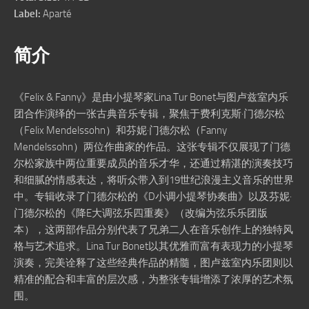
Label:
Aparté
简介
《Felix & Fanny》是由小提琴家Lina Tur Bonet与图卢兹室内乐
团合作演绎的一张古典音乐专辑，聚焦于费利克斯·门德尔松
（Felix Mendelssohn）和芬妮·门德尔松（Fanny
Mendelssohn）两位作曲家的作品。这张专辑不仅展现了门德
尔松家族中两位重要成员的音乐才华，还通过精湛的演奏技巧
和细腻的情感表达，将听众带入到19世纪浪漫主义音乐的世界
中。专辑收录了门德尔松的《D小调小提琴协奏曲》以及芬妮·
门德尔松的《降E大调弦乐四重奏》（改编为弦乐乐团版
本），这两部作品分别代表了兄弟二人在音乐创作上的独特风
格与艺术追求。Lina Tur Bonet以其优雅而富有表现力的小提琴
演奏，完美诠释了这些经典作品的精髓，图卢兹室内乐团则以
精准的配合和丰富的层次感，为整张专辑增添了浓厚的艺术氛
围。