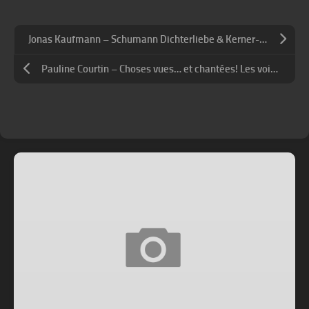
Jonas Kaufmann – Schumann Dichterliebe & Kerner-Lieder
Pauline Courtin – Choses vues… et chantées! Les voix de Victor Hugo