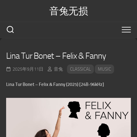
Skip
音兔无损
to
content
Lina Tur Bonet – Felix & Fanny
2025年9月11日
音兔
CLASSICAL
MUSIC
Lina Tur Bonet – Felix & Fanny (2025) [24B-96kHz]