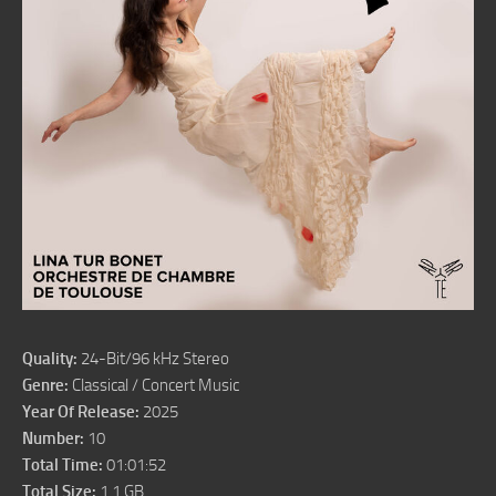
Quality:
24-Bit/96 kHz Stereo
Genre:
Classical / Concert Music
Year Of Release:
2025
Number:
10
Total Time:
01:01:52
Total Size:
1.1 GB