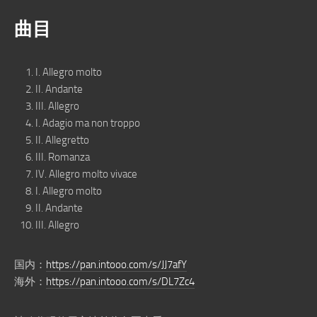
曲目
I. Allegro molto
II. Andante
III. Allegro
I. Adagio ma non troppo
II. Allegretto
III. Romanza
IV. Allegro molto vivace
I. Allegro molto
II. Andante
III. Allegro
国内：
https://pan.intooo.com/s/JJ7afY
海外：
https://pan.intooo.com/s/DL7Zc4