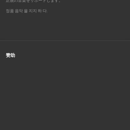
正規の音楽をサポートします。
정품 음악 을 지지 하 다.
赞助