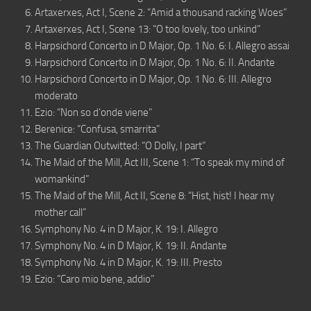
Artaxerxes, Act I, Scene 2: “Amid a thousand racking Woes”
Artaxerxes, Act I, Scene 13: “O too lovely, too unkind”
Harpsichord Concerto in D Major, Op. 1 No. 6: I. Allegro assai
Harpsichord Concerto in D Major, Op. 1 No. 6: II. Andante
Harpsichord Concerto in D Major, Op. 1 No. 6: III. Allegro
moderato
Ezio: “Non so d’onde viene”
Berenice: “Confusa, smarrita”
The Guardian Outwitted: “O Dolly, I part”
The Maid of the Mill, Act III, Scene 1: “To speak my mind of
womankind”
The Maid of the Mill, Act II, Scene 8: “Hist, hist! I hear my
mother call”
Symphony No. 4 in D Major, K. 19: I. Allegro
Symphony No. 4 in D Major, K. 19: II. Andante
Symphony No. 4 in D Major, K. 19: III. Presto
Ezio: “Caro mio bene, addio”