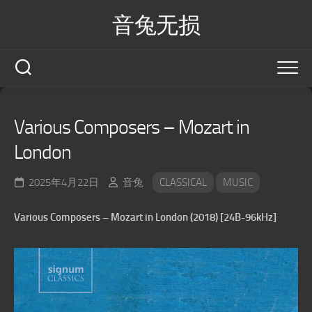
Skip
音兔无损
to
content
Various Composers – Mozart in
London
2025年4月22日
音兔
CLASSICAL
MUSIC
Various Composers – Mozart in London (2018) [24B-96kHz]