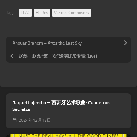
Tags:
FLAC
Hi-Res
Various Composers
Anouar Brahem – After the Last Sky
赵磊 – 赵磊”第一次”巡演LIVE专辑 (Live)
Raquel Lojendio – 西班牙艺术歌曲: Cuadernos
Secretos
2024年12月12日